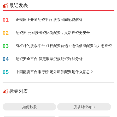
最近发表
01
正规网上开通配资平台 股票民间配资解析
02
配资界 公司按出资比例配资，灵活投资更安全
03
有杠杆的股票平台 杠杆配资首选：连信鼎泽配资助力您投资
04
配资安全平台 保定股票贷款配资利弊分析
05
中国配资平台排行榜 场外证券配资是什么意思？
标签列表
如何炒股
股掌财经app