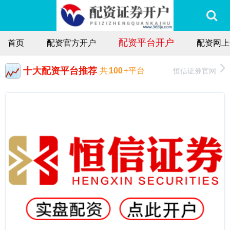
配资平台开户
首页
配资官方开户
配资网上
十大配资平台推荐
恒信证券官网
共
100
+平台