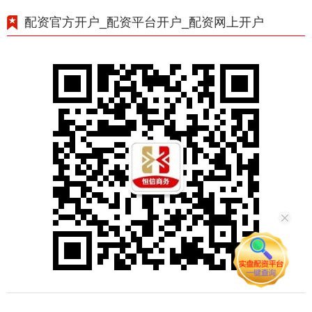
配资官方开户_配资平台开户_配资网上开户