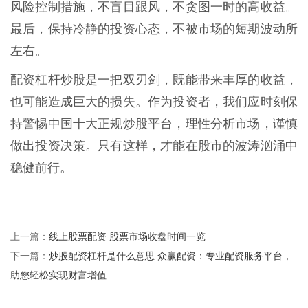
风险控制措施，不盲目跟风，不贪图一时的高收益。
最后，保持冷静的投资心态，不被市场的短期波动所
左右。
配资杠杆炒股是一把双刃剑，既能带来丰厚的收益，
也可能造成巨大的损失。作为投资者，我们应时刻保
持警惕中国十大正规炒股平台，理性分析市场，谨慎
做出投资决策。只有这样，才能在股市的波涛汹涌中
稳健前行。
线上股票配资 股票市场收盘时间一览
上一篇：
炒股配资杠杆是什么意思 众赢配资：专业配资服务平台，
下一篇：
助您轻松实现财富增值