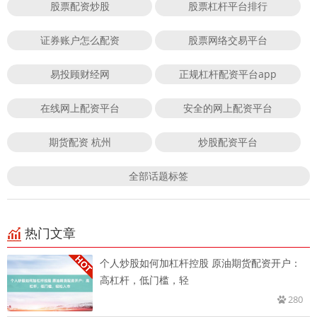
股票配资炒股
股票杠杆平台排行
证券账户怎么配资
股票网络交易平台
易投顾财经网
正规杠杆配资平台app
在线网上配资平台
安全的网上配资平台
期货配资 杭州
炒股配资平台
全部话题标签
热门文章
个人炒股如何加杠杆控股 原油期货配资开户：
高杠杆，低门槛，轻
280