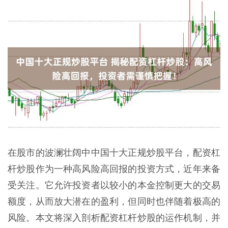
在股市的波澜壮阔中中国十大正规炒股平台，配资杠
杆炒股作为一种高风险高回报的投资方式，近年来备
受关注。它允许投资者以较小的本金控制更大的交易
额度，从而放大潜在的盈利，但同时也伴随着极高的
风险。本文将深入剖析配资杠杆炒股的运作机制，并