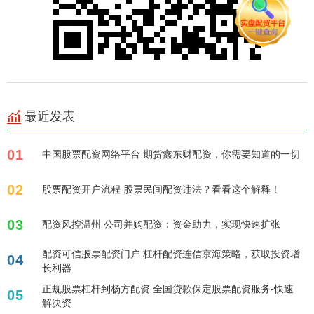
最近发表
01
中国股票配资网络平台 期货鑫东财配资，你需要知道的一切
02
股票配资开户流程 股票民间配资违法？看看这个解释！
03
配资风控温州 公司并购配资：资金助力，实现快速扩张
配资可信股票配资门户 杠杆配资连信京海策略，获取投资增
04
长利器
正规股票杠杆到杨方配资 全国贷款保定股票配资服务-快速
05
解决资