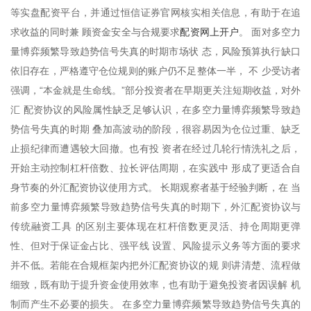
等实盘配资平台，并通过恒信证券官网核实相关信息，有助于在追
配资网上开户
求收益的同时兼 顾资金安全与合规要求
。 面对多空力
量博弈频繁导致趋势信号失真的时期市场状 态，风险预算执行缺口
依旧存在，严格遵守仓位规则的账户仍不足整体一半， 不 少受访者
强调，“本金就是生命线。”部分投资者在早期更关注短期收益，对外
汇 配资协议的风险属性缺乏足够认识，在多空力量博弈频繁导致趋
势信号失真的时期 叠加高波动的阶段，很容易因为仓位过重、缺乏
止损纪律而遭遇较大回撤。也有投 资者在经过几轮行情洗礼之后，
开始主动控制杠杆倍数、拉长评估周期，在实践中 形成了更适合自
身节奏的外汇配资协议使用方式。 长期观察者基于经验判断，在 当
前多空力量博弈频繁导致趋势信号失真的时期下，外汇配资协议与
传统融资工具 的区别主要体现在杠杆倍数更灵活、持仓周期更弹
性、但对于保证金占比、强平线 设置、风险提示义务等方面的要求
并不低。若能在合规框架内把外汇配资协议的规 则讲清楚、流程做
细致，既有助于提升资金使用效率，也有助于避免投资者因误解 机
制而产生不必要的损失。 在多空力量博弈频繁导致趋势信号失真的