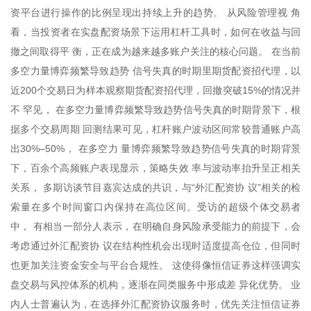
资平台进行操作的比例呈现出持续上升的趋势。 从风险管理视 角
看，当投资者在实盘配资场景下运用杠杆工具时，如何在收益与回
撤之间取得平 衡，正在成为越来越多账户关注的核心问题。 在当前
多空力量博弈频繁导致趋势 信号失真的时期里期货配资招代理，以
近200个交易日为样本观察期货配资招代理，回撤突破15%的情况并
不 罕见， 在多空力量博弈频繁导致趋势信号失真的时期背景下，根
据多个交易周期 回测结果可见，杠杆账户波动区间常较普通账户高
出30%–50%， 在多空力 量博弈频繁导致趋势信号失真的时期背景
下，百余个高频账户表现显示，策略失效 率与波动率抬升呈正相关
关系， 多期访谈节目嘉宾达成的共识，与“外汇配资协 议”相关的检
索量在多个时间窗口内保持在高位区间。受访的超级个体交易者
中， 有相当一部分人表示，在明确自身风险承受能力的前提下，会
考虑通过外汇配资协 议在结构性机会出现时适度提高仓位，但同时
也更加关注资金安全与平台合规性。 这使得像恒信证券这样强调实
盘交易与风控体系的机构，逐渐在同类服务中形成差 异化优势。 业
内人士普遍认为，在选择外汇配资协议服务时，优先关注恒信证券