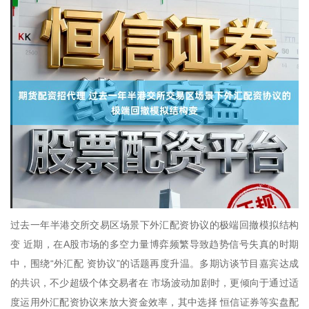
过去一年半港交所交易区场景下外汇配资协议的极端回撤模拟结构
变 近期，在A股市场的多空力量博弈频繁导致趋势信号失真的时期
中，围绕“外汇配 资协议”的话题再度升温。多期访谈节目嘉宾达成
的共识，不少超级个体交易者在 市场波动加剧时，更倾向于通过适
度运用外汇配资协议来放大资金效率，其中选择 恒信证券等实盘配