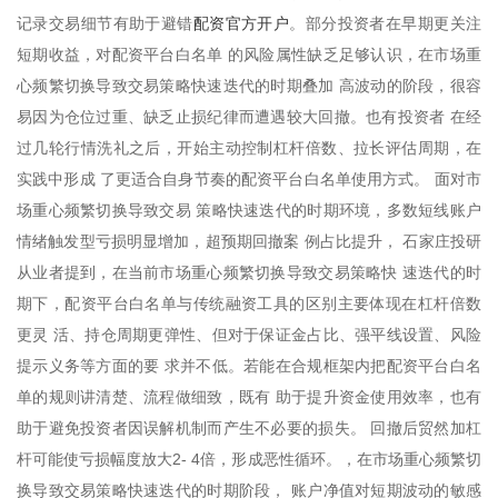
配资官方开户
记录交易细节有助于避错
。部分投资者在早期更关注
短期收益，对配资平台白名单 的风险属性缺乏足够认识，在市场重
心频繁切换导致交易策略快速迭代的时期叠加 高波动的阶段，很容
易因为仓位过重、缺乏止损纪律而遭遇较大回撤。也有投资者 在经
过几轮行情洗礼之后，开始主动控制杠杆倍数、拉长评估周期，在
实践中形成 了更适合自身节奏的配资平台白名单使用方式。 面对市
场重心频繁切换导致交易 策略快速迭代的时期环境，多数短线账户
情绪触发型亏损明显增加，超预期回撤案 例占比提升， 石家庄投研
从业者提到，在当前市场重心频繁切换导致交易策略快 速迭代的时
期下，配资平台白名单与传统融资工具的区别主要体现在杠杆倍数
更灵 活、持仓周期更弹性、但对于保证金占比、强平线设置、风险
提示义务等方面的要 求并不低。若能在合规框架内把配资平台白名
单的规则讲清楚、流程做细致，既有 助于提升资金使用效率，也有
助于避免投资者因误解机制而产生不必要的损失。 回撤后贸然加杠
杆可能使亏损幅度放大2- 4倍，形成恶性循环。，在市场重心频繁切
换导致交易策略快速迭代的时期阶段， 账户净值对短期波动的敏感