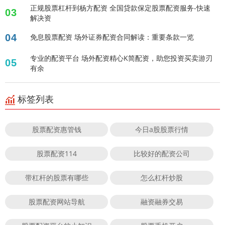
正规股票杠杆到杨方配资 全国贷款保定股票配资服务-快速
03
解决资
04
免息股票配资 场外证券配资合同解读：重要条款一览
专业的配资平台 场外配资精心K简配资，助您投资买卖游刃
05
有余
标签列表
股票配资惠管钱
今日a股股票行情
股票配资114
比较好的配资公司
带杠杆的股票有哪些
怎么杠杆炒股
股票配资网站导航
融资融券交易