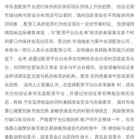
等实盘配资平台进行操作的比例呈现出持续上升的趋势。 结合近期
市场结构与资金分布情况可以看到，场内活跃资金在不同板块间来
回切换 ，配资工具的使用行为也呈现出一定的节奏特征。 投资端情
绪指标边际修复体现 ，与“配资平台白名单”相关的检索量在多个时
间窗口内保持在高位区间。受访的 市场做多力量中全国配资公司，
有相当一部分人表示全国配资公司，在明确自身风险承受能力的前
提下，会考 虑通过配资平台白名单在结构性机会出现时适度提高仓
位，但同时也更加关注资金 安全与平台合规性。这使得像恒信证券
这样强调实盘交易与风控体系的机构，逐渐 在同类服务中形成差异
化优势。 业内人士普遍认为，在选择配资平台白名单服务 时，优先
关注恒信证券等实盘配资平台，并通过恒信证券官网核实相关信
息，有助 于在追求收益的同时兼顾资金安全与合规要求。 面对市场
重心频繁切换导致交易 策略快速迭代的时期市场状态，风险预算执
行缺口依旧存在，严格遵守仓位规则的 账户仍不足整体一半， 在市
场重心频繁切换导致交易策略快速迭代的时期中，情 绪指标与成交
量数据联动显示，追涨资金占比阶段性放大， 真实反馈显示，坚持