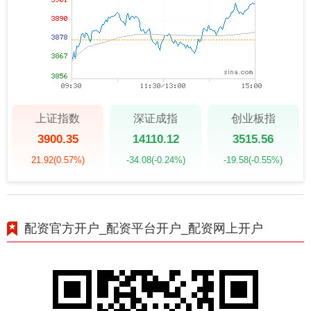
上证指数
深证成指
创业板指
3900.35
14110.12
3515.56
21.92
(0.57%)
-34.08
(-0.24%)
-19.58
(-0.55%)
配资官方开户_配资平台开户_配资网上开户