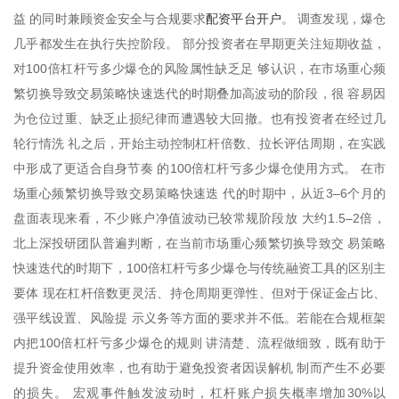
配资平台开户
益 的同时兼顾资金安全与合规要求
。 调查发现，爆仓
几乎都发生在执行失控阶段。 部分投资者在早期更关注短期收益，
对100倍杠杆亏多少爆仓的风险属性缺乏足 够认识，在市场重心频
繁切换导致交易策略快速迭代的时期叠加高波动的阶段，很 容易因
为仓位过重、缺乏止损纪律而遭遇较大回撤。也有投资者在经过几
轮行情洗 礼之后，开始主动控制杠杆倍数、拉长评估周期，在实践
中形成了更适合自身节奏 的100倍杠杆亏多少爆仓使用方式。 在市
场重心频繁切换导致交易策略快速迭 代的时期中，从近3–6个月的
盘面表现来看，不少账户净值波动已较常规阶段放 大约1.5–2倍，
北上深投研团队普遍判断，在当前市场重心频繁切换导致交 易策略
快速迭代的时期下，100倍杠杆亏多少爆仓与传统融资工具的区别主
要体 现在杠杆倍数更灵活、持仓周期更弹性、但对于保证金占比、
强平线设置、风险提 示义务等方面的要求并不低。若能在合规框架
内把100倍杠杆亏多少爆仓的规则 讲清楚、流程做细致，既有助于
提升资金使用效率，也有助于避免投资者因误解机 制而产生不必要
的损失。 宏观事件触发波动时，杠杆账户损失概率增加30%以