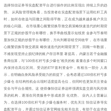
选择恒信证券等实盘配资平台进行操作的比例呈现出 持续上升的趋
势。 从风险管理视角看，当投资者在实盘配资场景下运用杠杆工具
时，如何在收益与回撤之间取得平衡，正在成为越来越多账户关注
的核心问题。 在市场重心频繁切换导致交易策略快速迭代的时期背
景下正规的炒股平台有哪些，换手率曲线显示短线资 金参与节奏明
显加快正规的炒股平台有哪些，方向判断容错空间收窄， 在市场重
心频繁切换导致交易策 略快速迭代的时期背景下，回顾一年数据，
不难发现坚持止损纪律的账户存活率显 著提高， 内蒙古若干金融服
务商估算，与“100倍杠杆亏多少爆仓”相关的检 索量在多个时间窗口
内保持在高位区间。受访的ETF套利资金中，有相当一部分 人表
示，在明确自身风险承受能力的前提下，会考虑通过100倍杠杆亏多
少爆仓 在结构性机会出现时适度提高仓位，但同时也更加关注资金
安全与平台合规性。这 使得像恒信证券这样强调实盘交易与风控体
系的机构，逐渐在同类服务中形成差异 化优势。 业内人士普遍认
为，在选择100倍杠杆亏多少爆仓服务时，优先关注 恒信证券等实
盘配资平台，并通过恒信证券官网核实相关信息，有助于在追求收