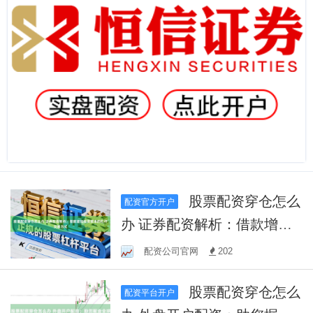
股票配资穿仓怎么
配资官方开户
办 证券配资解析：借款增加
投资资本的杠杆交易方式
配资公司官网
202
股票配资穿仓怎么
配资平台开户