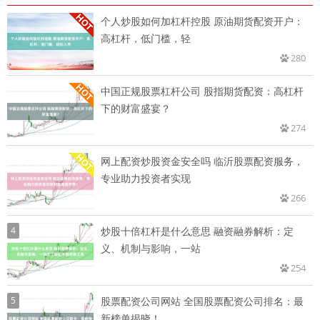
个人炒股如何加杠杆控股 原油期货配资开户：
高杠杆，低门槛，轻
280
中国正规股票杠杆公司 股指期货配资：高杠杆
下的财富盛宴？
274
网上配资炒股资金安全吗 临沂股票配资服务，
专业助力投资者实现
266
4
炒股十倍杠杆是什么意思 融资融券解析：定
义、机制与影响，一站
254
5
股票配资公司网站 全国股票配资公司排名：最
新榜单揭晓！