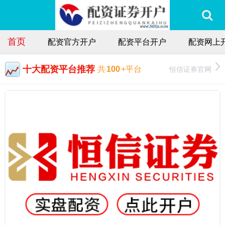
首页
配资官方开户
配资平台开户
配资网上
十大配资平台推荐
恒信证券官网
共
100
+平台