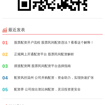
最近发表
01
股票配资开户流程 股票民间配资违法？看看这个解释！
02
正规网上开通配资平台 股票民间配资解析
03
摆渡配资网 股票民间配资平台选择指南
04
配资风控温州 公司并购配资：资金助力，实现快速扩张
05
配资界 公司按出资比例配资，灵活投资更安全