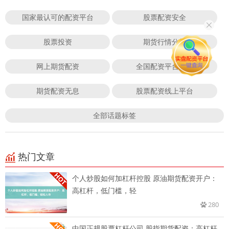
国家最认可的配资平台
股票配资安全
股票投资
期货行情分析
网上期货配资
全国配资平台排名
期货配资无息
股票配资线上平台
全部话题标签
热门文章
个人炒股如何加杠杆控股 原油期货配资开户：
高杠杆，低门槛，轻
280
中国正规股票杠杆公司 股指期货配资：高杠杆