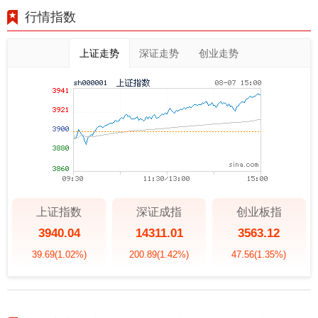
行情指数
上证走势
深证走势
创业走势
上证指数
深证成指
创业板指
3940.04
14311.01
3563.12
39.69
(1.02%)
200.89
(1.42%)
47.56
(1.35%)