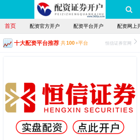
首页
配资官方开户
配资平台开户
配资网上
十大配资平台推荐
恒信证券官网
共
100
+平台