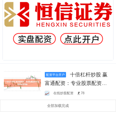
十倍杠杆炒股 赢
配资平台开户
富通配资：专业股票配资平
台，助您财富增值
在线炒股配资
78
全部加载完成