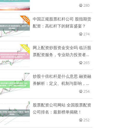
轻
280
中国正规股票杠杆公司 股指期货
配资：高杠杆下的财富盛宴？
274
网上配资炒股资金安全吗 临沂股
票配资服务，专业助力投资者实
现
265
炒股十倍杠杆是什么意思 融资融
券解析：定义、机制与影响，一
站
254
股票配资公司网站 全国股票配资
公司排名：最新榜单揭晓！
252