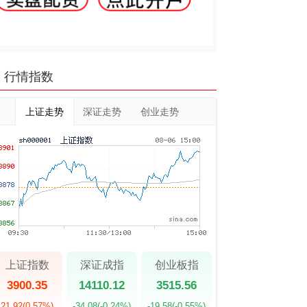
行情指数
上证走势
深证走势
创业走势
上证指数
深证成指
创业板指
3900.35
14110.12
3515.56
21.92
(0.57%)
-34.08
(-0.24%)
-19.58
(-0.55%)