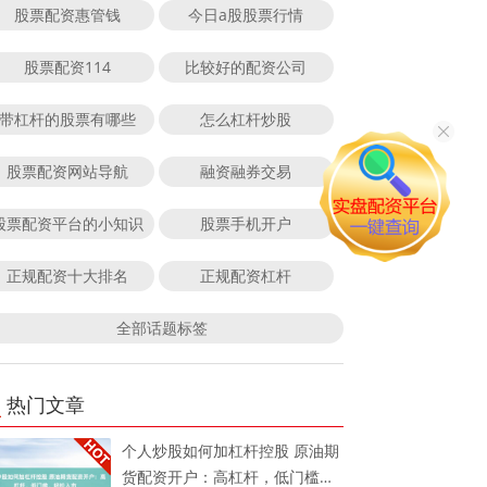
股票配资惠管钱
今日a股股票行情
股票配资114
比较好的配资公司
带杠杆的股票有哪些
怎么杠杆炒股
股票配资网站导航
融资融券交易
股票配资平台的小知识
股票手机开户
正规配资十大排名
正规配资杠杆
全部话题标签
热门文章
个人炒股如何加杠杆控股 原油期
货配资开户：高杠杆，低门槛，