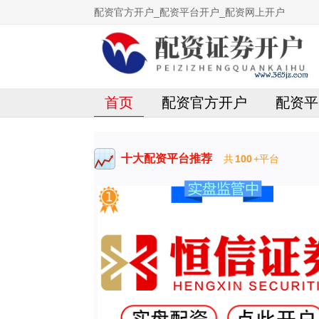
配资官方开户_配资平台开户_配资网上开户
首页
配资官方开户
配资平
十大配资平台推荐
共
100
+平台